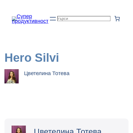
Към
съдържанието
Търсене
Hero Silvi
Цветелина Тотева
Цветелина Тотева