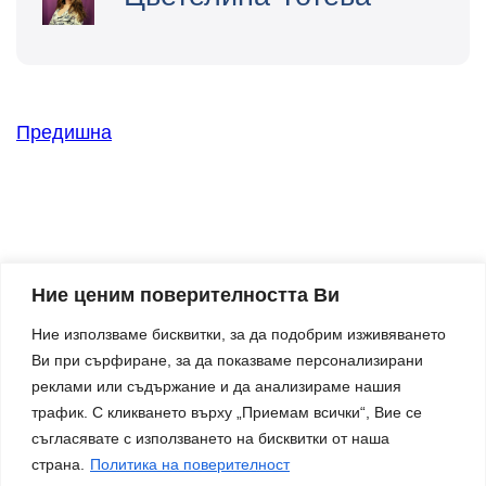
Предишна
Ние ценим поверителността Ви
Ние използваме бисквитки, за да подобрим изживяването
Ви при сърфиране, за да показваме персонализирани
Твоят партньор за по-добра организация и
реклами или съдържание и да анализираме нашия
спокойствие в бизнеса.
трафик. С кликването върху „Приемам всички“, Вие се
Контакти
съгласявате с използването на бисквитки от наша
страна.
Политика на поверителност
silvina@superproduktivnost.com