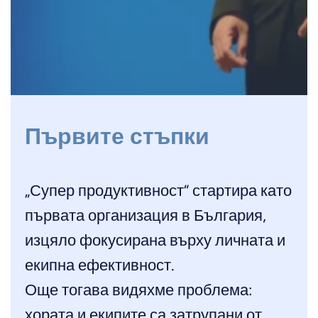
Първите стъпки
„Супер продуктивност“ стартира като
първата организация в България,
изцяло фокусирана върху личната и
екипна ефективност.
Още тогава видяхме проблема:
хората и екипите са затрупани от