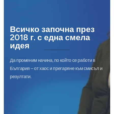
Всичко започна през
2018 г. с една смела
идея
Да променим начина, по който се работи в
България – от хаос и прегаряне към смисъл и
резултати.