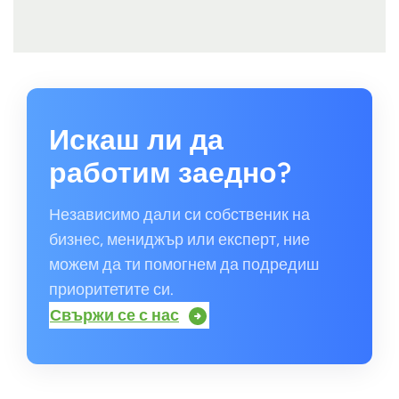
Искаш ли да
работим заедно?
Независимо дали си собственик на
бизнес, мениджър или експерт, ние
можем да ти помогнем да подредиш
приоритетите си.
Свържи се с нас