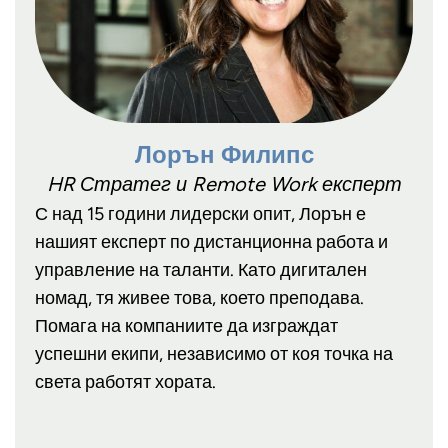
Лорън Филипс
HR Стратег и Remote Work експерт
С над 15 години лидерски опит, Лорън е
нашият експерт по дистанционна работа и
управление на таланти. Като дигитален
номад, тя живее това, което преподава.
Помага на компаниите да изграждат
успешни екипи, независимо от коя точка на
света работят хората.