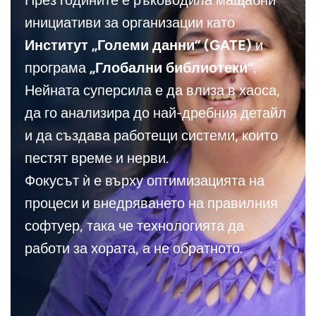
инициативи за организации като
Институт „Големи данни“ (GATE)
и
програма
„Глобални библиотеки“
.
Нейната суперсила е да влиза в хаоса,
да го анализира до най-дребния детайл
и да създава работещи системи, които
пестят време и нерви.
Фокусът ѝ е върху оптимизацията на
процеси и внедряването на правилния
софтуер, така че технологията да
работи за хората, а не обратното.