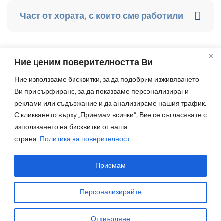
Част от хората, с които сме работили
Ние ценим поверителността Ви
Ние използваме бисквитки, за да подобрим изживяването
Твоят партньор за по-добра организация и
Ви при сърфиране, за да показваме персонализирани
реклами или съдържание и да анализираме нашия трафик.
спокойствие в бизнеса.
С кликването върху „Приемам всички“, Вие се съгласявате с
Контакти
използването на бисквитки от наша
страна.
Политика на поверителност
silvina@superproduktivnost.com
Facebook
LinkedIn
Приемам
Персонализирайте
Общи условия
© 2025 Супер Продуктивност.
Политика на поверителност
Отхвърляне