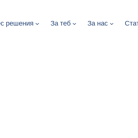
ес решения
За теб
За нас
Ста