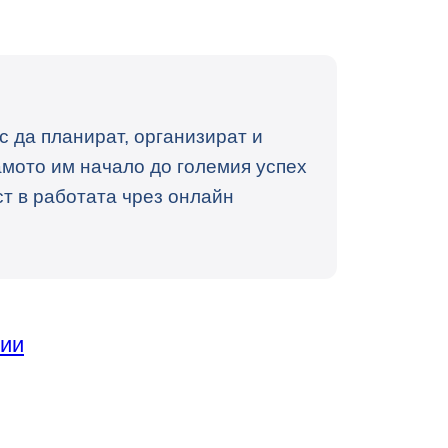
 да планират, организират и
самото им начало до големия успех
т в работата чрез онлайн
тии