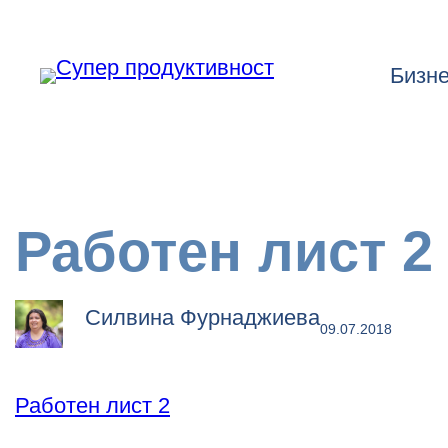
Към
съдържанието
Бизн
Работен лист 2
Силвина Фурнаджиева
09.07.2018
Работен лист 2