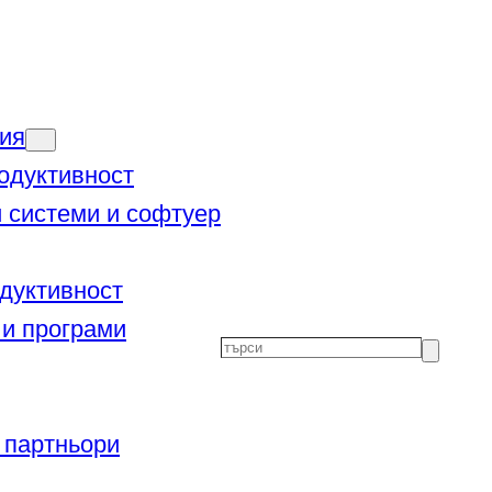
ия
одуктивност
 системи и софтуер
дуктивност
и програми
Търсене
 партньори