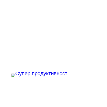
Към
съдържанието