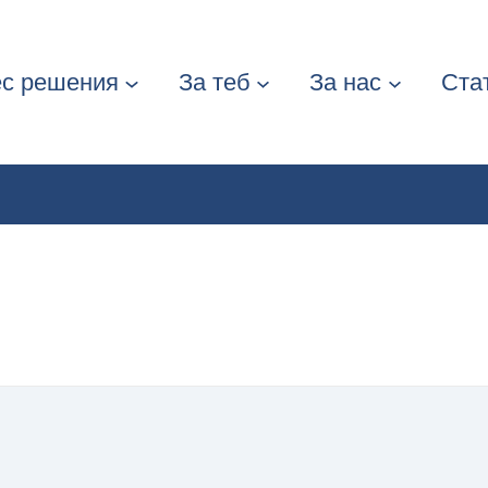
ес решения
За теб
За нас
Ста