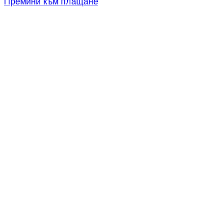
Премини към плащане
кошницата