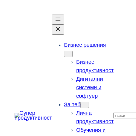
Към
съдържанието
Бизнес решения
Бизнес
продуктивност
Дигитални
системи и
софтуер
За теб
Лична
Търсен
продуктивност
Обучения и