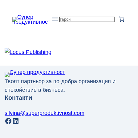
Към
съдържанието
Търсене
Твоят партньор за по-добра организация и
спокойствие в бизнеса.
Контакти
silvina@superproduktivnost.com
Facebook
LinkedIn