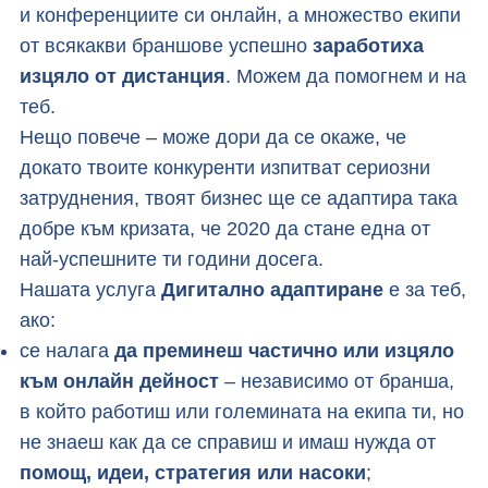
и конференциите си онлайн, а множество екипи
от всякакви браншове успешно
заработиха
изцяло от дистанция
. Можем да помогнем и на
теб.
Нещо повече – може дори да се окаже, че
докато твоите конкуренти изпитват сериозни
затруднения, твоят бизнес ще се адаптира така
добре към кризата, че 2020 да стане една от
най-успешните ти години досега.
Нашата услуга
Дигитално адаптиране
е за теб,
ако:
се налага
да преминеш частично или изцяло
към онлайн дейност
– независимо от бранша,
в който работиш или големината на екипа ти, но
не знаеш как да се справиш и имаш нужда от
помощ, идеи, стратегия или насоки
;