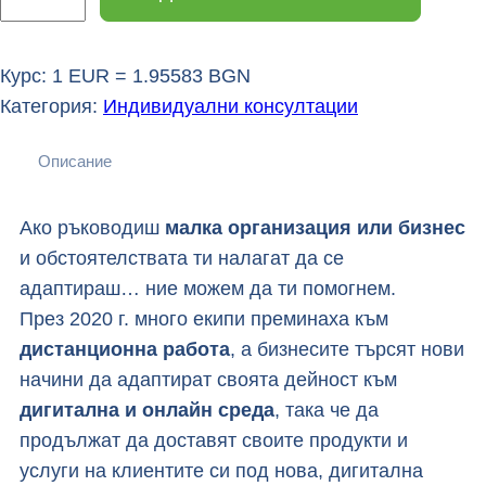
л
и
ч
Курс: 1 EUR = 1.95583 BGN
е
Категория:
Индивидуални консултации
с
Описание
т
в
о
Ако ръководиш
малка организация или бизнес
з
и обстоятелствата ти налагат да се
а
адаптираш… ние можем да ти помогнем.
Д
През 2020 г. много екипи преминаха към
и
дистанционна работа
, а бизнесите търсят нови
г
начини да адаптират своята дейност към
и
дигитална и онлайн среда
, така че да
т
продължат да доставят своите продукти и
а
услуги на клиентите си под нова, дигитална