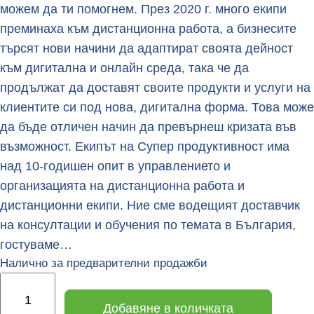
можем да ти помогнем. През 2020 г. много екипи
преминаха към дистанционна работа, а бизнесите
търсят нови начини да адаптират своята дейност
към дигитална и онлайн среда, така че да
продължат да доставят своите продукти и услуги на
клиентите си под нова, дигитална форма. Това може
да бъде отличен начин да превърнеш кризата във
възможност. Екипът на Супер продуктивност има
над 10-годишен опит в управлението и
организацията на дистанционна работа и
дистанционни екипи. Ние сме водещият доставчик
на консултации и обучения по темата в България,
гостуваме…
Налично за предварителни продажби
к
о
Добавяне в количката