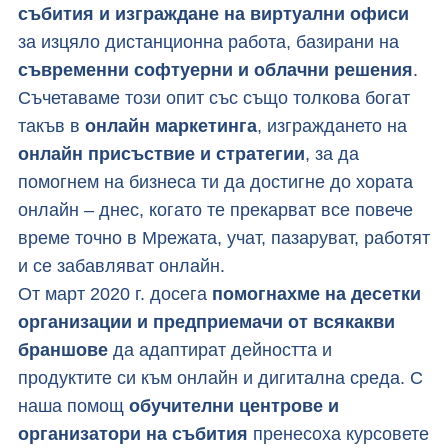
събития и изграждане на виртуални офиси
за изцяло дистанционна работа, базирани на
съвременни софтуерни и облачни решения
.
Съчетаваме този опит със също толкова богат
такъв в
онлайн маркетинга
, изграждането на
онлайн присъствие и стратегии
, за да
помогнем на бизнеса ти да достигне до хората
онлайн – днес, когато те прекарват все повече
време точно в Мрежата, учат, пазаруват, работят
и се забавляват онлайн.
От март 2020 г. досега
помогнахме на десетки
организации и предприемачи от всякакви
браншове
да адаптират дейността и
продуктите си към онлайн и дигитална среда. С
наша помощ
обучителни центрове и
организатори на събития
пренесоха курсовете