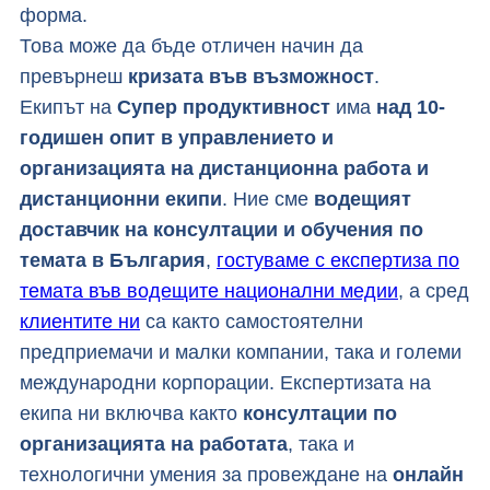
л
форма.
н
Това може да бъде отличен начин да
о
превърнеш
кризата във възможност
.
а
Екипът на
Супер продуктивност
има
над 10-
д
годишен опит в управлението и
а
организацията на дистанционна работа и
п
дистанционни екипи
. Ние сме
водещият
т
доставчик на консултации и обучения по
и
темата в България
,
гостуваме с експертиза по
р
темата във водещите национални медии
, а сред
а
клиентите ни
са както самостоятелни
н
предприемачи и малки компании, така и големи
е
международни корпорации. Експертизата на
екипа ни включва както
консултации по
организацията на работата
, така и
технологични умения за провеждане на
онлайн