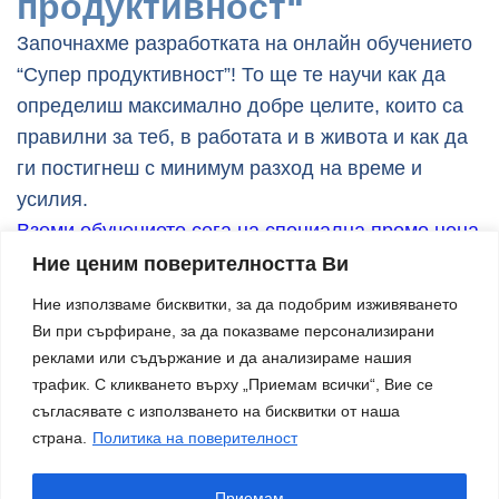
продуктивност“
Започнахме разработката на онлайн обучението
“Супер продуктивност”! То ще те научи как да
определиш максимално добре целите, които са
правилни за теб, в работата и в живота и как да
ги постигнеш с минимум разход на време и
усилия.
Вземи обучението сега на специална промо цена
Ние ценим поверителността Ви
Ние използваме бисквитки, за да подобрим изживяването
Ви при сърфиране, за да показваме персонализирани
Твоят партньор за по-добра организация и
реклами или съдържание и да анализираме нашия
спокойствие в бизнеса.
трафик. С кликването върху „Приемам всички“, Вие се
Контакти
съгласявате с използването на бисквитки от наша
страна.
Политика на поверителност
silvina@superproduktivnost.com
Facebook
LinkedIn
Приемам