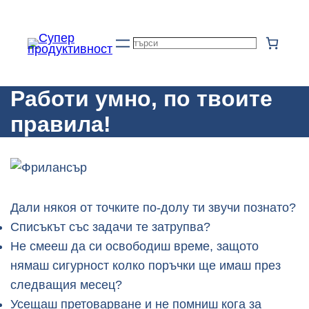
Към
съдържанието
Търсене
Работи умно, по твоите
правила!
Дали някоя от точките по-долу ти звучи познато?
Списъкът със задачи те затрупва?
Не смееш да си освободиш време, защото
нямаш сигурност колко поръчки ще имаш през
следващия месец?
Усещаш претоварване и не помниш кога за