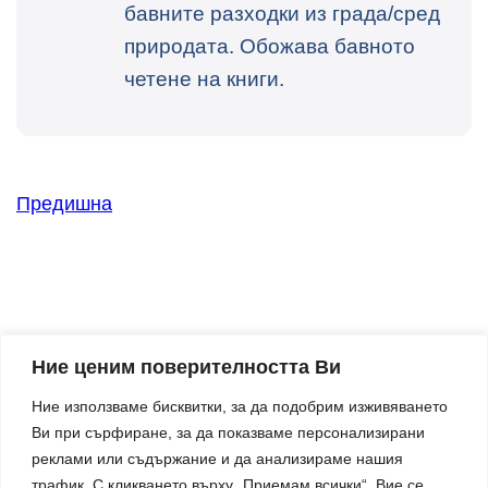
бавните разходки из града/сред
природата. Обожава бавното
четене на книги.
Предишна
Ние ценим поверителността Ви
Ние използваме бисквитки, за да подобрим изживяването
Ви при сърфиране, за да показваме персонализирани
Твоят партньор за по-добра организация и
реклами или съдържание и да анализираме нашия
спокойствие в бизнеса.
трафик. С кликването върху „Приемам всички“, Вие се