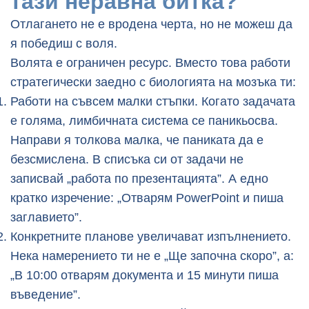
тази неравна битка?
Отлагането не е вродена черта, но не можеш да
я победиш с воля.
Волята е ограничен ресурс. Вместо това работи
стратегически заедно с биологията на мозъка ти:
Работи на съвсем малки стъпки. Когато задачата
е голяма, лимбичната система се паникьосва.
Направи я толкова малка, че паниката да е
безсмислена. В списъка си от задачи не
записвай „работа по презентацията”. А едно
кратко изречение: „Отварям PowerPoint и пиша
заглавието”.
Конкретните планове увеличават изпълнението.
Нека намерението ти не е „Ще започна скоро”, а:
„В 10:00 отварям документа и 15 минути пиша
въведение”.