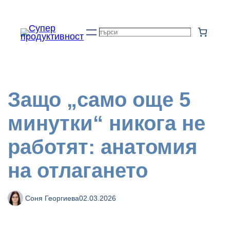
Към
съдържанието
Търсене
Защо „само още 5
минутки“ никога не
работят: анатомия
на отлагането
Соня Георгиева
02.03.2026