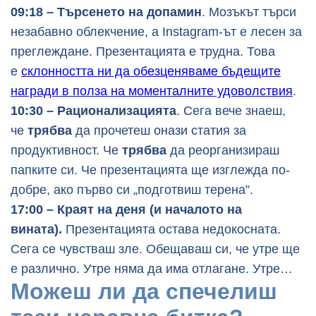
09:18 – Търсенето на допамин
. Мозъкът търси
незабавно облекчение, а Instagram-ът е лесен за
преглеждане. Презентацията е трудна. Това
е
склонността ни да обезценяваме бъдещите
награди в полза на моменталните удоволствия
.
10:30 – Рационализацията
. Сега вече знаеш,
че
трябва
да прочетеш онази статия за
продуктивност. Че
трябва
да реорганизираш
папките си. Че презентацията ще изглежда по-
добре, ако първо си „подготвиш терена”.
17:00 – Краят на деня (и началото на
вината).
Презентацията остава недокосната.
Сега се чувстваш зле. Обещаваш си, че утре ще
е различно. Утре няма да има отлагане. Утре…
Можеш ли да спечелиш