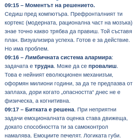
09:15 – Моментът на решението.
Седиш пред компютъра. Префронталният ти
кортекс (модерната, рационална част на мозъка)
знае точно какво трябва да правиш. Той съставя
план. Визуализира успеха. Готов е за действие.
Но има проблем.
09:16 – Лимбичната система алармира
:
задачата е
трудна
. Може да се
провалиш
.
Това е нейният еволюционен механизъм,
оформян милиони години, за да те предпазва от
заплаха, дори когато „опасността“ днес не е
физическа, а когнитивна.
09:17 – Битката е решена
. При неприятни
задачи емоционалната оценка става движеща,
докато способността ти за самоконтрол
намалява. Емоциите печелят. Логиката губи.