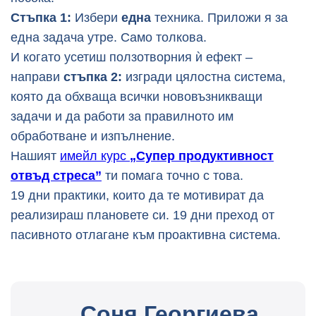
Стъпка 1:
Избери
една
техника. Приложи я за
една задача утре. Само толкова.
И когато усетиш ползотворния ѝ ефект –
направи
стъпка 2:
изгради цялостна система,
която да обхваща всички нововъзникващи
задачи и да работи за правилното им
обработване и изпълнение.
Нашият
имейл курс
„Супер продуктивност
отвъд стреса”
ти помага точно с това.
19 дни практики, които да те мотивират да
реализираш плановете си. 19 дни преход от
пасивното отлагане към проактивна система.
Соня Георгиева