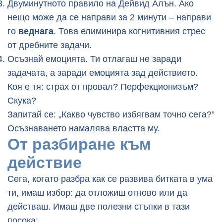
Двуминутното правило на Дейвид Алън. Ако
нещо може да се направи за 2 минути – направи
го
веднага
. Това елиминира когнитивния стрес
от дребните задачи.
Осъзнай емоцията. Ти отлагаш не заради
задачата, а заради емоцията зад действието.
Коя е тя: страх от провал? Перфекционизъм?
Скука?
Запитай се: „Какво чувство избягвам точно сега?”
Осъзнаването намалява властта му.
От разбиране към
действие
Сега, когато разбра как се развива битката в ума
ти, имаш избор: да отложиш отново или да
действаш. Имаш две полезни стъпки в тази
посока: