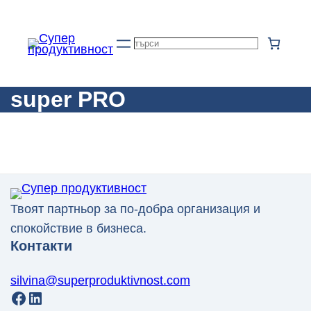
Към
съдържанието
Търсене
super PRO
Твоят партньор за по-добра организация и
спокойствие в бизнеса.
Контакти
silvina@superproduktivnost.com
Facebook
LinkedIn