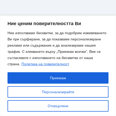
Общи условия
Ние ценим поверителността Ви
© 2025 Супер Продуктивност.
Политика на поверителност
Всички права запазени
Моят профил
Ние използваме бисквитки, за да подобрим изживяването
Ви при сърфиране, за да показваме персонализирани
реклами или съдържание и да анализираме нашия
трафик. С кликването върху „Приемам всички“, Вие се
съгласявате с използването на бисквитки от наша
страна.
Политика на поверителност
Приемам
Персонализирайте
Отхвърляне