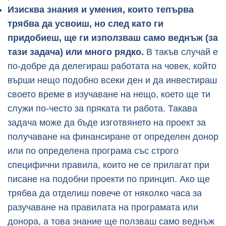
Изисква знания и умения, които тепърва
трябва да усвоиш, но след като ги
придобиеш, ще ги използваш само веднъж (за
тази задача) или много рядко.
В такъв случай е
по-добре да делегираш работата на човек, който
върши нещо подобно всеки ден и да инвестираш
своето време в изучаване на нещо, което ще ти
служи по-често за пряката ти работа. Такава
задача може да бъде изготвянето на проект за
получаване на финансиране от определен донор
или по определена програма със строго
специфични правила, които не се прилагат при
писане на подобни проекти по принцип. Ако ще
трябва да отделиш повече от няколко часа за
разучаване на правилата на програмата или
донора, а това знание ще ползваш само веднъж