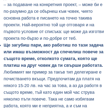
– за подаване на конкретния проект, – може би е
по-разумно да се обърнеш към човек, чиято
основна работа е писането на точно такива
проекти. Най-вероятно той ще отговаря и на
първото условие от списъка: ще може да изготви
проекта по-бързо и по-добре от теб.
Ще загубиш пари, ако работиш по тази задача
или имаш възможност да спечелиш повече за
същото време, отколкото сумата, която ще
платиш на друг човек да ти свърши работата.
Любимият ми пример за такъв тип делегиране е
почистването вкъщи. Предпочитам да платя на
някого 15-20 лв. на час за това, а аз да работя в
същото време, тъй като един мой час струва
няколко пъти повече. Така не само избягвам
работа, която ми е неприятна, а и съм на