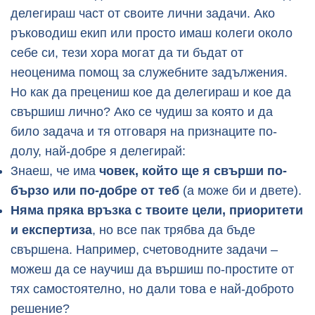
делегираш част от своите лични задачи. Ако
ръководиш екип или просто имаш колеги около
себе си, тези хора могат да ти бъдат от
неоценима помощ за служебните задължения.
Но как да прецениш кое да делегираш и кое да
свършиш лично? Ако се чудиш за която и да
било задача и тя отговаря на признаците по-
долу, най-добре я делегирай:
Знаеш, че има
човек, който ще я свърши по-
бързо или по-добре от теб
(а може би и двете).
Няма пряка връзка с твоите цели, приоритети
и експертиза
, но все пак трябва да бъде
свършена. Например, счетоводните задачи –
можеш да се научиш да вършиш по-простите от
тях самостоятелно, но дали това е най-доброто
решение?