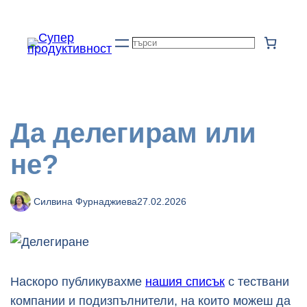
Към
съдържанието
Търсене
Да делегирам или
не?
Силвина Фурнаджиева
27.02.2026
Наскоро публикувахме
нашия списък
с тествани
компании и подизпълнители, на които можеш да