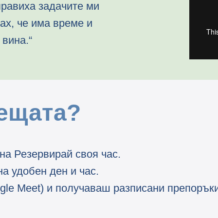
правиха задачите ми
ах, че има време и
 вина.“
нещата?
на Резервирай своя час.
на удобен ден и час.
le Meet) и получаваш разписани препоръки