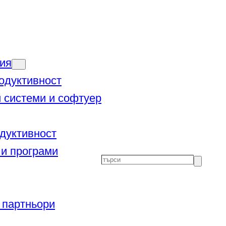
ия
одуктивност
 системи и софтуер
дуктивност
и програми
Търсене
 партньори