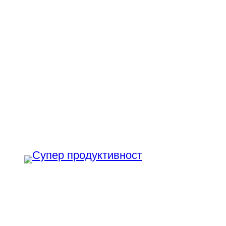
Към
съдържанието