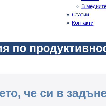
В медиит
Статии
Контакти
я по продуктивност
то, че си в задъне