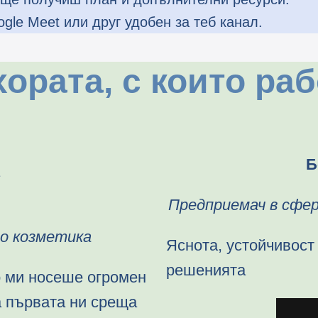
le Meet или друг удобен за теб канал.
хората, с които ра
Б
Предприемач в сфе
ио козметика
Яснота, устойчивост
решенията
о ми носеше огромен
а първата ни среща