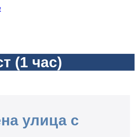
е
 (1 час)
на улица с