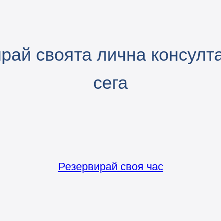
ирай своята лична консул
сега
Резервирай своя час