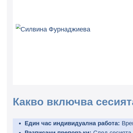
Какво включва сесият
Един час индивидуална работа:
Врем
Разписани препоръки:
След сесията 