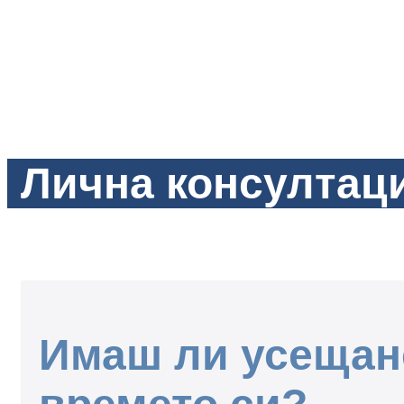
Лична консултаци
Имаш ли усещане