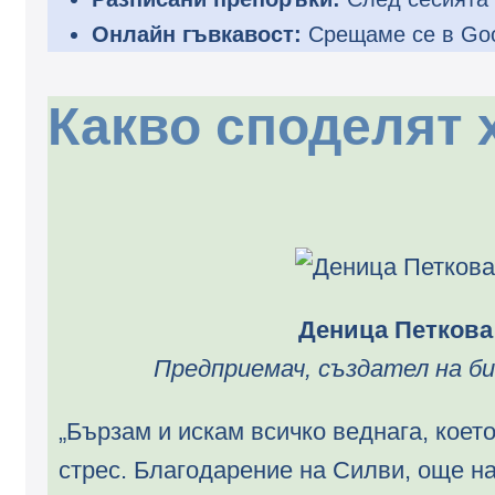
Онлайн гъвкавост:
Срещаме се в Goog
Какво споделят 
Деница Петкова
Предприемач, създател на б
„Бързам и искам всичко веднага, коет
стрес. Благодарение на Силви, още н