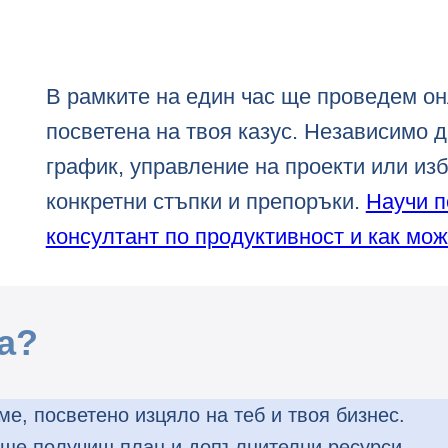
В рамките на един час ще проведем он
посветена на твоя казус. Независимо д
график, управление на проекти или из
конкретни стъпки и препоръки.
Научи п
консултант по продуктивност и как мож
а?
е, посветено изцяло на теб и твоя бизнес.
ще получиш план и допълнителни ресурси.