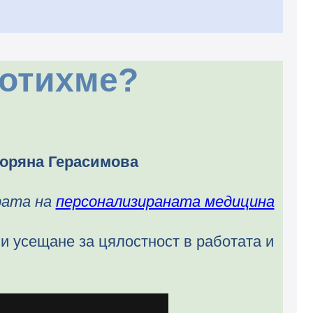
ботихме?
оряна Герасимова
рата на
персонализираната медицина
 и усещане за цялостност в работата и