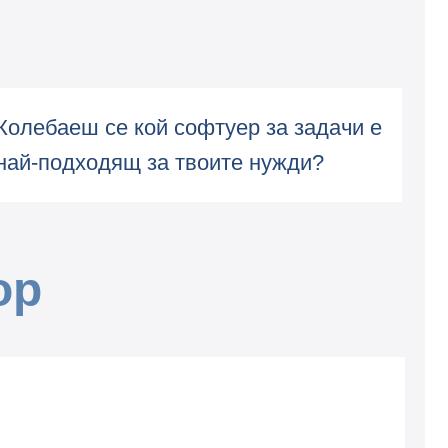
Колебаеш се кой софтуер за задачи е
най-подходящ за твоите нужди?
ор