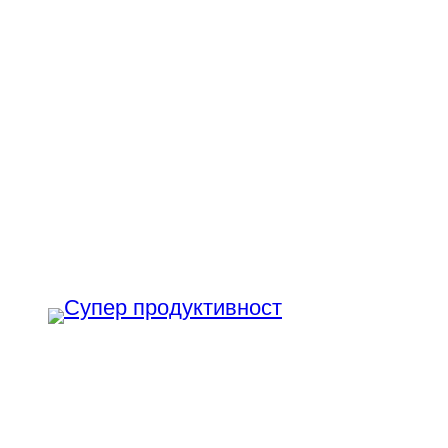
Към
съдържанието