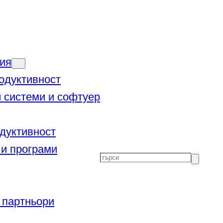
ия
одуктивност
 системи и софтуер
дуктивност
и програми
Търсене
 партньори