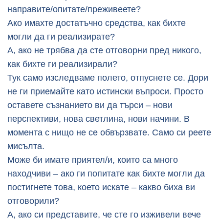
направите/опитате/преживеете?
Ако имахте достатъчно средства, как бихте
могли да ги реализирате?
А, ако не трябва да сте отговорни пред никого,
как бихте ги реализирали?
Тук само изследваме полето, отпуснете се. Дори
не ги приемайте като истински въпроси. Просто
оставете съзнанието ви да търси – нови
перспективи, нова светлина, нови начини. В
момента с нищо не се обвързвате. Само си реете
мисълта.
Може би имате приятел/и, които са много
находчиви – ако ги попитате как бихте могли да
постигнете това, което искате – какво биха ви
отговорили?
А, ако си представите, че сте го изживели вече