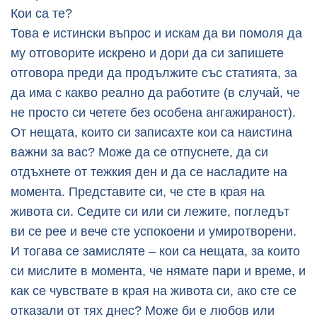
Кои са те?
Това е истински въпрос и искам да ви помоля да
му отговорите искрено и дори да си запишете
отговора преди да продължите със статията, за
да има с какво реално да работите (в случай, че
не просто си четете без особена ангажираност).
От нещата, които си записахте кои са наистина
важни за вас? Може да се отпуснете, да си
отдъхнете от тежкия ден и да се насладите на
момента. Представите си, че сте в края на
живота си. Седите си или си лежите, погледът
ви се рее и вече сте успокоени и умиротворени.
И тогава се замисляте – кои са нещата, за които
си мислите в момента, че нямате пари и време, и
как се чувствате в края на живота си, ако сте се
отказали от тях днес? Може би е любов или