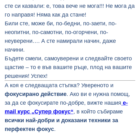
сте си казвали: е, това вече не мога!!! Не мога да
го направя! Няма как да стане!
Били сте, може би, по-бедни, по-заети, по-
неопитни, по-самотни, по-огорчени, по-
неуверени…. А сте намирали начин, даже
начини.
Бъдете смели, самоуверени и следвайте своето
щастие – то е във вашите ръце, плод на вашите
решения! Успех!
А коя е следващата стъпка? Увереното и
фокусирано действие
. Ако ви е нужна помощ,
за да се фокусирате по-добре, вижте нашия
e-
mail курс „Супер фокус“
, в който събираме
всички най-добри и доказани техники за
перфектен фокус
.