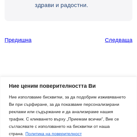
здрави и радостни.
Предишна
Следваща
Ние ценим поверителността Ви
Ние използваме бисквитки, за да подобрим изживяването
Ви при сърфиране, за да показваме персонализирани
Твоят партньор за по-добра организация и
реклами или съдържание и да анализираме нашия
спокойствие в бизнеса.
трафик. С кликването върху „Приемам всички“, Вие се
Контакти
съгласявате с използването на бисквитки от наша
страна.
Политика на поверителност