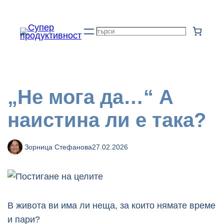
Към
съдържанието
Търсене
„Не мога да…“ А
наистина ли е така?
Зорница Стефанова
27.02.2026
В живота ви има ли неща, за които нямате време
и пари?