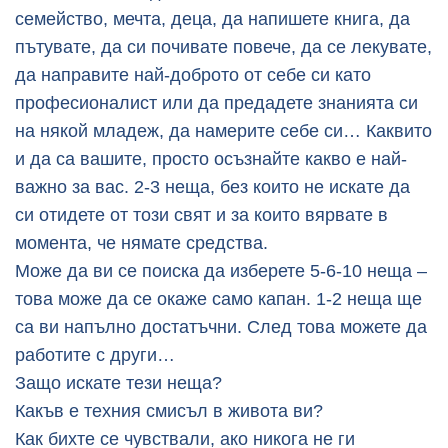
семейство, мечта, деца, да напишете книга, да
пътувате, да си почивате повече, да се лекувате,
да направите най-доброто от себе си като
професионалист или да предадете знанията си
на някой младеж, да намерите себе си… Каквито
и да са вашите, просто осъзнайте какво е най-
важно за вас. 2-3 неща, без които не искате да
си отидете от този свят и за които вярвате в
момента, че нямате средства.
Може да ви се поиска да изберете 5-6-10 неща –
това може да се окаже само капан. 1-2 неща ще
са ви напълно достатъчни. След това можете да
работите с други…
Защо искате тези неща?
Какъв е техния смисъл в живота ви?
Как бихте се чувствали, ако никога не ги