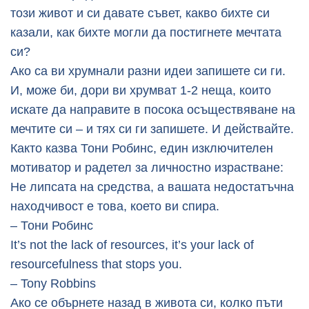
този живот и си давате съвет, какво бихте си
казали, как бихте могли да постигнете мечтата
си?
Ако са ви хрумнали разни идеи запишете си ги.
И, може би, дори ви хрумват 1-2 неща, които
искате да направите в посока осъществяване на
мечтите си – и тях си ги запишете. И действайте.
Както казва Тони Робинс, един изключителен
мотиватор и радетел за личностно израстване:
Не липсата на средства, а вашата недостатъчна
находчивост е това, което ви спира.
– Тони Робинс
It’s not the lack of resources, it’s your lack of
resourcefulness that stops you.
– Tony Robbins
Ако се обърнете назад в живота си, колко пъти