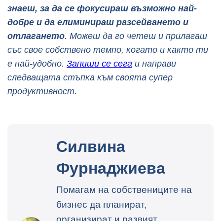
знаеш, за да се фокусираш възможно най-
добре и да елиминираш разсейването и
отлагането
. Можеш да го четеш и прилагаш
със свое собствено темпо, когато и както ти
е най-удобно.
Запиши се сега
и направи
следващата стъпка към своята супер
продуктивност.
Силвина
Фурнаджиева
Помагам на собствениците на
бизнес да планират,
организират и развият