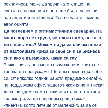
рекламират. Може да звучи като клише, но
светът се промени и в него ще бъдат успешни
най-адаптивните фирми. Това е част от бизнес
еволюцията.
Да погледнем и оптимистичния сценарий. На
много хора се струва, че такъв няма, но така
ли е наистина? Можем ли да извлечем ползи
от настоящата криза за себе си и за бизнеса
си и ако е възможно, какви са те?
Всяка криза дава много възможности, които не
трябва да пропускаме. Ще дам пример със себе
си. От няколко години работя предимно онлайн,
но поддържам офис, защото някои клиенти искат
да се виждаме само на живо и пътуват стотици
километри, за да направим среща (имах
клиентка, която летеше от Валенсия, за да се