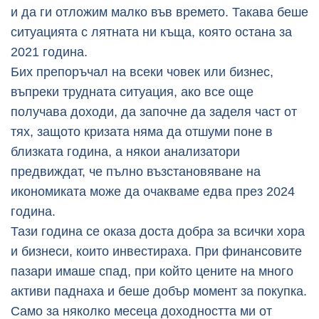
и да ги отложим малко във времето. Такава беше
ситуацията с лятната ни къща, която остана за
2021 година.
Бих препоръчал на всеки човек или бизнес,
въпреки трудната ситуация, ако все още
получава доходи, да започне да заделя част от
тях, защото кризата няма да отшуми поне в
близката година, а някои анализатори
предвиждат, че пълно възстановяване на
икономиката може да очакваме едва през 2024
година.
Тази година се оказа доста добра за всички хора
и бизнеси, които инвестираха. При финансовите
пазари имаше спад, при който цените на много
активи паднаха и беше добър момент за покупка.
Само за няколко месеца доходността ми от