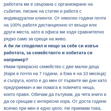
работата ми е свързана с организиране на
събития, писане на статии и работа с
индивидуални клиенти. От няколко години почти
на 100% работя дистанционно от вкъщи или
други места, като в офиса ми ходя сравнително
рядко само за срещи на живо.
А би ли споделил и нещо за себе си извън
работата, за семейството и хобитата си
например?
Имам прекрасно семейство с две малки деца
(Кари е почти на 7 години, а Ема е на 10 месеца)
и съпруга, която е до мен от първите ми дни като
предприемач и ми помага в повечето неща,
които правя. Обичам да пътувам, да чета книги и
да се срещам с интересни хора. От доста години
всичко при мен е едно цяло. Не приемам това,