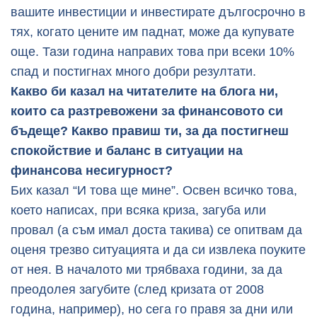
вашите инвестиции и инвестирате дългосрочно в
тях, когато цените им паднат, може да купувате
още. Тази година направих това при всеки 10%
спад и постигнах много добри резултати.
Какво би казал на читателите на блога ни,
които са разтревожени за финансовото си
бъдеще? Какво правиш ти, за да постигнеш
спокойствие и баланс в ситуации на
финансова несигурност?
Бих казал “И това ще мине”. Освен всичко това,
което написах, при всяка криза, загуба или
провал (а съм имал доста такива) се опитвам да
оценя трезво ситуацията и да си извлека поуките
от нея. В началото ми трябваха години, за да
преодолея загубите (след кризата от 2008
година, например), но сега го правя за дни или