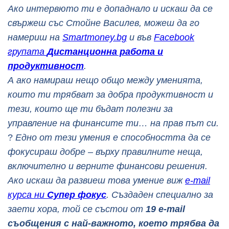
Ако интервюто ти е допаднало и искаш да се
свържеш със Стойне Василев, можеш да го
намериш на
Smartmoney.bg
и във
Facebook
групата
Дистанционна работа и
продуктивност
.
А ако намираш нещо общо между уменията,
които ти трябват за добра продуктивност и
тези, които ще ти бъдат полезни за
управление на финансите ти… на прав път си.
?
Едно от тези умения е способността да се
фокусираш добре – върху правилните неща,
включително и верните финансови решения.
Ако искаш да развиеш това умение виж
e-mail
курса ни
Супер фокус
. Създаден специално за
заети хора, той се състои от
19 e-mail
съобщения с най-важното, което трябва да