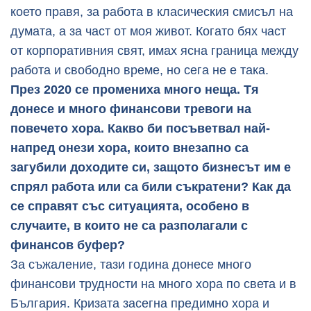
което правя, за работа в класическия смисъл на
думата, а за част от моя живот. Когато бях част
от корпоративния свят, имах ясна граница между
работа и свободно време, но сега не е така.
През 2020 се промениха много неща. Тя
донесе и много финансови тревоги на
повечето хора. Какво би посъветвал най-
напред онези хора, които внезапно са
загубили доходите си, защото бизнесът им е
спрял работа или са били съкратени? Как да
се справят със ситуацията, особено в
случаите, в които не са разполагали с
финансов буфер?
За съжаление, тази година донесе много
финансови трудности на много хора по света и в
България. Кризата засегна предимно хора и