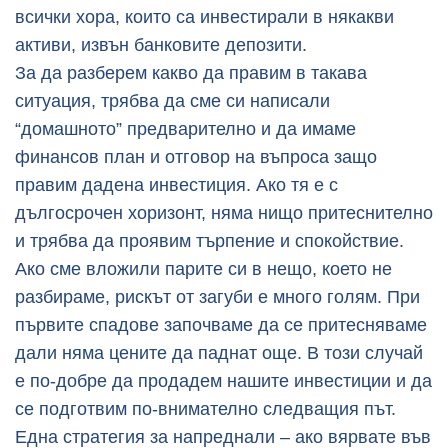
всички хора, които са инвестирали в някакви
активи, извън банковите депозити.
За да разберем какво да правим в такава
ситуация, трябва да сме си написали
“домашното” предварително и да имаме
финансов план и отговор на въпроса защо
правим дадена инвестиция. Ако тя е с
дългосрочен хоризонт, няма нищо притеснително
и трябва да проявим търпение и спокойствие.
Ако сме вложили парите си в нещо, което не
разбираме, рискът от загуби е много голям. При
първите спадове започваме да се притесняваме
дали няма цените да паднат още. В този случай
е по-добре да продадем нашите инвестиции и да
се подготвим по-внимателно следващия път.
Една стратегия за напреднали – ако вярвате във