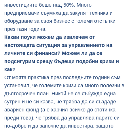
инвестициите беше над 50%. Много
предприемачи съумяха да закупят техника и
оборудване за своя бизнес с големи отстъпки
през тази година.
Какви поуки можем да извлечем от
настоящата ситуация за управлението на
личните си финанси? Можем ли да се
подсигурим срещу бъдещи подобни кризи и
как?
От моята практика през последните години съм
установил, че големите кризи са много полезни в
дългосрочен план. Никой не се събужда една
сутрин и не си казва, че трябва да си създаде
авариен фонд (а е харчил всичко до стотинка
преди това), че трябва да управлява парите си
по-добре и да започне да инвестира, защото