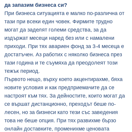
да запазим бизнеса си?
При бизнеса ситуацията е малко по-различна от
тази при всеки един човек. Фирмите трудно
могат да заделят големи средства, за да
издържат месеци наред без или с намалени
приходи. При тях авариен фонд за 3-4 месеца е
достатъчен. Аз работих с няколко бизнеса през
тази година и те съумяха да преодолеят този
тежък период.
Първото нещо, върху което акцентирахме, бяха
новите условия и как предприемачите да се
настроят към тях. За дейностите, които могат да
се вършат дистанционно, преходът беше по-
лесен, но за бизнеси като тези със заведения
това не беше опция. При тях развихме бързо
онлайн доставките, променихме ценовата