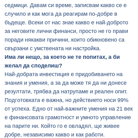
седмици. Давам си време, записвам какво се е
случило и как мога да реагирам по-добре в
бъдеще. Всеки от нас знае какво е най-доброто
за неговите лични финанси, просто не го прави
поради някакви причини, които обикновено са
свързани с умствената ни настройка.
Има ли нещо, за което не те попитах, а би
желал да споделиш?
Най-добрата инвестиция е придобиването на
знания и умения, а за да може тя да ни донесе
резултати, трябва да натрупаме и реален опит.
Подготовката е важна, но действието носи 99%
от успеха. Едно от най-важните умения на 21 век
е финансовата грамотност и умното управление
на парите ни. Който го е овладял, ще живее
добре, независимо какво и как работи.